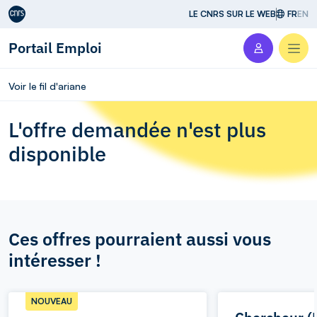
Aller au contenu
LE CNRS SUR LE WEB
FR
EN
Portail Emploi
Men
Voir le fil d'ariane
L'offre demandée n'est plus
disponible
Ces offres pourraient aussi vous
intéresser !
NOUVEAU