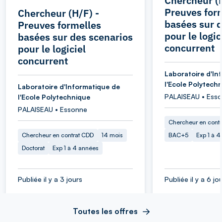
Chercheur (H
Preuves for
Chercheur (H/F) -
basées sur d
Preuves formelles
pour le logic
basées sur des scenarios
concurrent
pour le logiciel
concurrent
Laboratoire d'In
l'Ecole Polytech
Laboratoire d'Informatique de
PALAISEAU • Ess
l'Ecole Polytechnique
PALAISEAU • Essonne
Chercheur en cont
Chercheur en contrat CDD
14 mois
BAC+5
Exp 1 à 
Doctorat
Exp 1 à 4 années
Publiée il y a 3 jours
Publiée il y a 6 jo
Toutes les offres