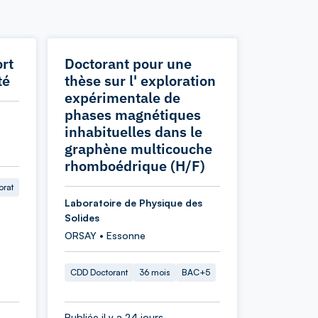
rt
Doctorant pour une
té
thèse sur l' exploration
expérimentale de
phases magnétiques
inhabituelles dans le
graphène multicouche
rhomboédrique (H/F)
orat
Laboratoire de Physique des
Solides
ORSAY • Essonne
CDD Doctorant
36 mois
BAC+5
Publiée il y a 24 jours