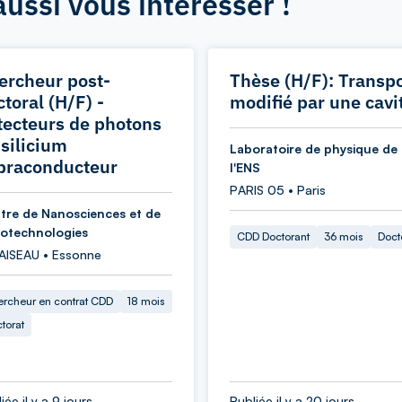
aussi vous intéresser !
ercheur post-
Thèse (H/F): Transpo
toral (H/F) -
modifié par une cavi
tecteurs de photons
 silicium
Laboratoire de physique de
praconducteur
l'ENS
PARIS 05 • Paris
tre de Nanosciences et de
otechnologies
CDD Doctorant
36 mois
Doct
AISEAU • Essonne
rcheur en contrat CDD
18 mois
torat
iée il y a 9 jours
Publiée il y a 20 jours