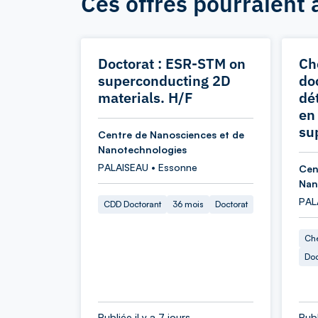
Ces offres pourraient 
Doctorat : ESR-STM on
Ch
superconducting 2D
doc
materials. H/F
dé
en
su
Centre de Nanosciences et de
Nanotechnologies
PALAISEAU • Essonne
Cen
Nan
PAL
CDD Doctorant
36 mois
Doctorat
Che
Doc
Publiée il y a 7 jours
Publ