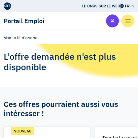
Aller au contenu
LE CNRS SUR LE WEB
FR
EN
Portail Emploi
Men
Voir le fil d'ariane
L'offre demandée n'est plus
disponible
Ces offres pourraient aussi vous
intéresser !
NOUVEAU