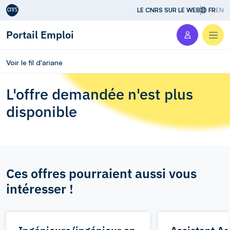
Aller au contenu
LE CNRS SUR LE WEB
FR
EN
Portail Emploi
Men
Voir le fil d'ariane
L'offre demandée n'est plus
disponible
Ces offres pourraient aussi vous
intéresser !