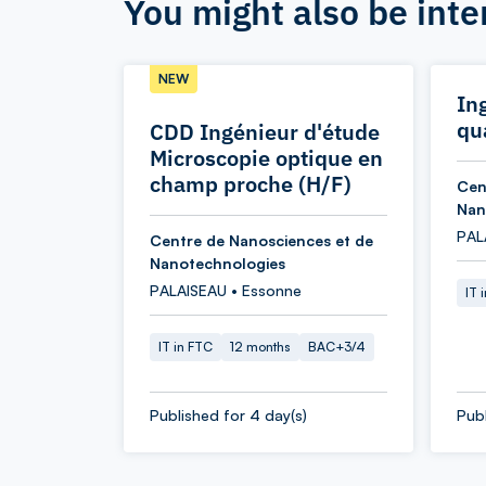
You might also be inte
NEW
In
qu
CDD Ingénieur d'étude
Microscopie optique en
champ proche (H/F)
Cen
Nan
PAL
Centre de Nanosciences et de
Nanotechnologies
PALAISEAU • Essonne
IT 
IT in FTC
12 months
BAC+3/4
Published for 4 day(s)
Publ