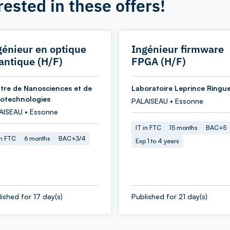
rested in these offers!
génieur en optique
Ingénieur firmware
antique (H/F)
FPGA (H/F)
tre de Nanosciences et de
Laboratoire Leprince Ringu
otechnologies
PALAISEAU • Essonne
AISEAU • Essonne
IT in FTC
15 months
BAC+5
in FTC
6 months
BAC+3/4
Exp 1 to 4 years
ished for 17 day(s)
Published for 21 day(s)