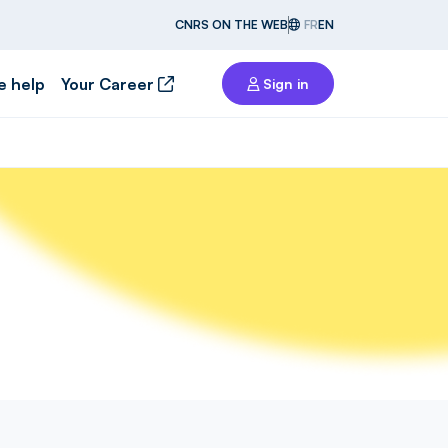
CNRS ON THE WEB
FR
EN
e help
Your Career
Sign in