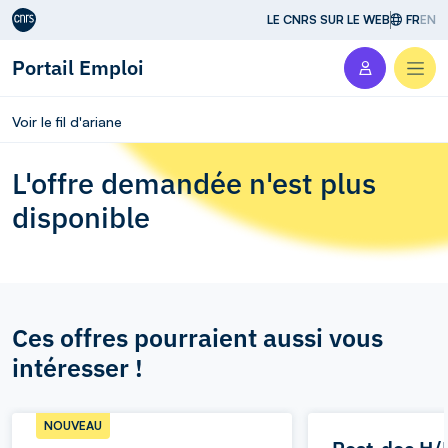
Aller au contenu
LE CNRS SUR LE WEB
FR
EN
Portail Emploi
Men
Voir le fil d'ariane
L'offre demandée n'est plus
disponible
Ces offres pourraient aussi vous
intéresser !
NOUVEAU