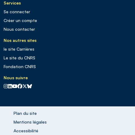
Services
Se connecter
Créer un compte
Nous contacter
Nos autres sites
le site Carrières
Le site du CNRS
Fondation CNRS
Nous suivre
CNRS sur Instagram
CNRS sur Linkedin
CNRS sur Youtube
CNRS sur Facebook
CNRS sur X
CNRS sur Blus sky
Plan du site
Mentions légales
Accessibilité