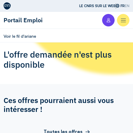
Aller au contenu
LE CNRS SUR LE WEB
FR
EN
Portail Emploi
Men
Voir le fil d'ariane
L'offre demandée n'est plus
disponible
Ces offres pourraient aussi vous
intéresser !
Toutes les offres