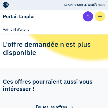
Aller au contenu
LE CNRS SUR LE WEB
FR
EN
Portail Emploi
Men
Voir le fil d'ariane
L'offre demandée n'est plus
disponible
Ces offres pourraient aussi vous
intéresser !
Toutes les offres