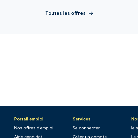
Toutes les offres
Portail emploi
Services
Nos
Nos offres d’emploi
Se connecter
le 
Aide candidat
Créer un compte
Le 