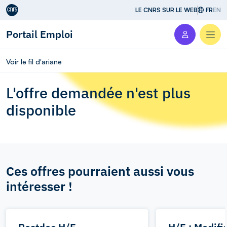
Aller au contenu
LE CNRS SUR LE WEB
FR
EN
Portail Emploi
Men
Voir le fil d'ariane
L'offre demandée n'est plus
disponible
Ces offres pourraient aussi vous
intéresser !