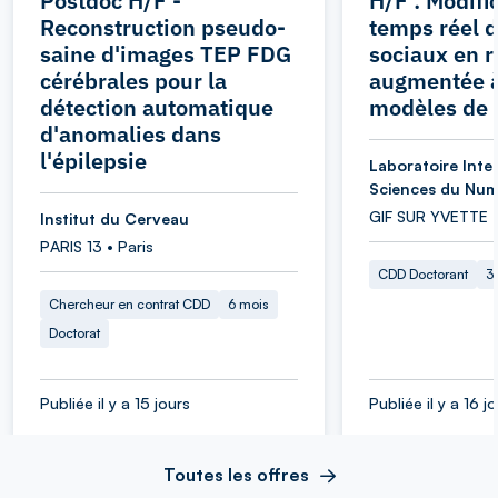
Postdoc H/F -
H/F : Modifi
Reconstruction pseudo-
temps réel 
saine d'images TEP FDG
sociaux en r
cérébrales pour la
augmentée à
détection automatique
modèles de 
d'anomalies dans
l'épilepsie
Laboratoire Inter
Sciences du Num
GIF SUR YVETTE 
Institut du Cerveau
PARIS 13 • Paris
CDD Doctorant
3
Chercheur en contrat CDD
6 mois
Doctorat
Publiée il y a 15 jours
Publiée il y a 16 j
Toutes les offres