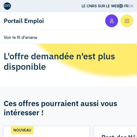
Aller au contenu
LE CNRS SUR LE WEB
FR
EN
Portail Emploi
Men
Voir le fil d'ariane
L'offre demandée n'est plus
disponible
Ces offres pourraient aussi vous
intéresser !
NOUVEAU