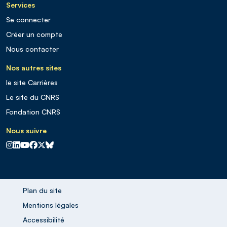
Services
Se connecter
Créer un compte
Nous contacter
Nos autres sites
le site Carrières
Le site du CNRS
Fondation CNRS
Nous suivre
CNRS sur Instagram
CNRS sur Linkedin
CNRS sur Youtube
CNRS sur Facebook
CNRS sur X
CNRS sur Blus sky
Plan du site
Mentions légales
Accessibilité