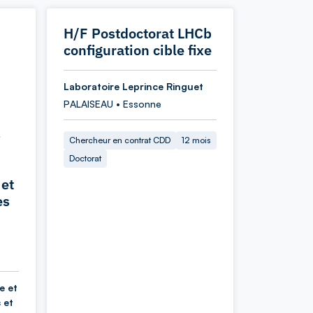
H/F Postdoctorat LHCb
configuration cible fixe
Laboratoire Leprince Ringuet
PALAISEAU • Essonne
s
Chercheur en contrat CDD
12 mois
Doctorat
 et
es
e et
 et