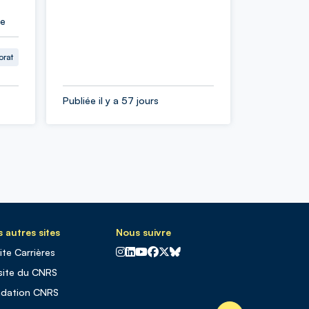
ie
orat
Publiée il y a 57 jours
 autres sites
Nous suivre
CNRS sur Instagram
CNRS sur Linkedin
CNRS sur Youtube
CNRS sur Facebook
CNRS sur X
CNRS sur Blus sky
site Carrières
site du CNRS
ndation CNRS