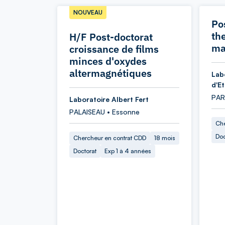
NOUVEAU
Po
th
H/F Post-doctorat
ma
croissance de films
minces d'oxydes
altermagnétiques
Lab
d'E
PARI
Laboratoire Albert Fert
PALAISEAU • Essonne
Che
Doc
Chercheur en contrat CDD
18 mois
Doctorat
Exp 1 à 4 années