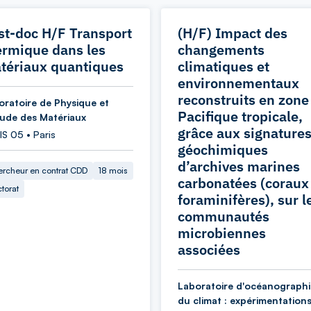
st-doc H/F Transport
(H/F) Impact des
ermique dans les
changements
tériaux quantiques
climatiques et
environnementaux
reconstruits en zone
oratoire de Physique et
Pacifique tropicale,
tude des Matériaux
grâce aux signature
S 05 • Paris
géochimiques
d’archives marines
rcheur en contrat CDD
18 mois
carbonatées (coraux
torat
foraminifères), sur l
communautés
microbiennes
associées
Laboratoire d'océanographi
du climat : expérimentations