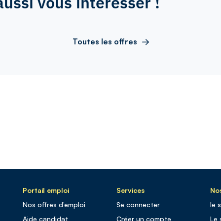
aussi vous intéresser !
Toutes les offres
Portail emploi
Services
Nos
Nos offres d’emploi
Se connecter
le 
Aide candidat
Créer un compte
Le 