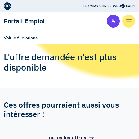
Aller au contenu
LE CNRS SUR LE WEB
FR
EN
Portail Emploi
Men
Voir le fil d'ariane
L'offre demandée n'est plus
disponible
Ces offres pourraient aussi vous
intéresser !
Toutes les offres