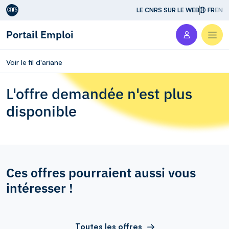
Aller au contenu
LE CNRS SUR LE WEB
FR
EN
Portail Emploi
Men
Voir le fil d'ariane
L'offre demandée n'est plus
disponible
Ces offres pourraient aussi vous
intéresser !
Toutes les offres