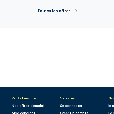
Toutes les offres
Portail emploi
Services
Nos
Nos offres d’emploi
Se connecter
le 
Aide candidat
Créer un compte
Le 