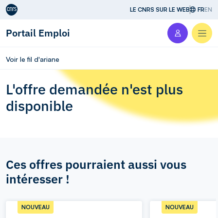
Aller au contenu
LE CNRS SUR LE WEB
FR
EN
Portail Emploi
Men
Voir le fil d'ariane
L'offre demandée n'est plus
disponible
Ces offres pourraient aussi vous
intéresser !
NOUVEAU
NOUVEAU