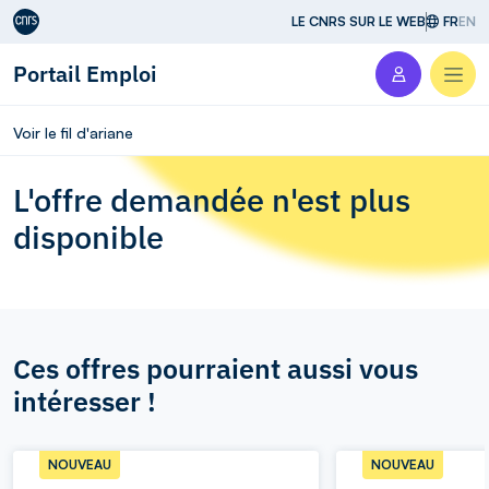
Aller au contenu
LE CNRS SUR LE WEB
FR
EN
Portail Emploi
Men
Voir le fil d'ariane
L'offre demandée n'est plus
disponible
Ces offres pourraient aussi vous
intéresser !
NOUVEAU
NOUVEAU