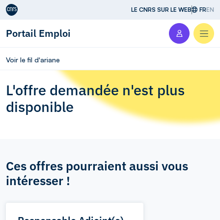
Aller au contenu
LE CNRS SUR LE WEB
FR
EN
Portail Emploi
Men
Voir le fil d'ariane
L'offre demandée n'est plus
disponible
Ces offres pourraient aussi vous
intéresser !