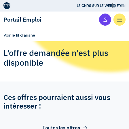
Aller au contenu
LE CNRS SUR LE WEB
FR
EN
Portail Emploi
Men
Voir le fil d'ariane
L'offre demandée n'est plus
disponible
Ces offres pourraient aussi vous
intéresser !
Toutes les offres