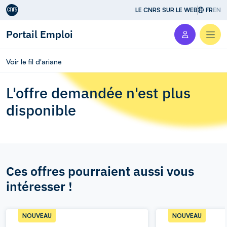
Aller au contenu
LE CNRS SUR LE WEB
FR
EN
Portail Emploi
Men
Voir le fil d'ariane
L'offre demandée n'est plus
disponible
Ces offres pourraient aussi vous
intéresser !
NOUVEAU
NOUVEAU