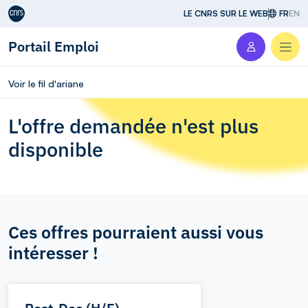
Aller au contenu
LE CNRS SUR LE WEB
FR
EN
Portail Emploi
Men
Voir le fil d'ariane
L'offre demandée n'est plus
disponible
Ces offres pourraient aussi vous
intéresser !