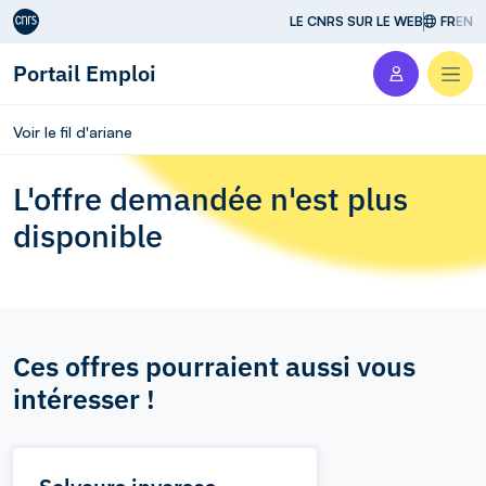
Aller au contenu
LE CNRS SUR LE WEB
FR
EN
Portail Emploi
Men
Voir le fil d'ariane
L'offre demandée n'est plus
disponible
Ces offres pourraient aussi vous
intéresser !