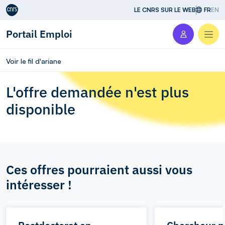
Aller au contenu
LE CNRS SUR LE WEB
FR
EN
Portail Emploi
Men
Voir le fil d'ariane
L'offre demandée n'est plus
disponible
Ces offres pourraient aussi vous
intéresser !