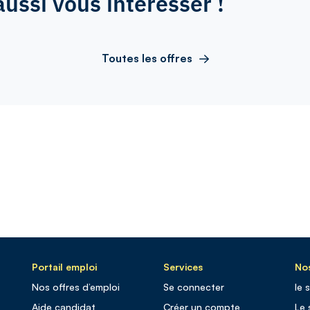
aussi vous intéresser !
Toutes les offres
Portail emploi
Services
Nos
Nos offres d’emploi
Se connecter
le 
Aide candidat
Créer un compte
Le 