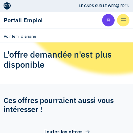
Aller au contenu
LE CNRS SUR LE WEB
FR
EN
Portail Emploi
Men
Voir le fil d'ariane
L'offre demandée n'est plus
disponible
Ces offres pourraient aussi vous
intéresser !
Toutes les offres