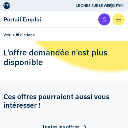
Aller au contenu
LE CNRS SUR LE WEB
FR
EN
Portail Emploi
Men
Voir le fil d'ariane
L'offre demandée n'est plus
disponible
Ces offres pourraient aussi vous
intéresser !
Toutes les offres