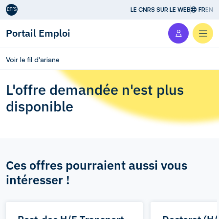
Aller au contenu
LE CNRS SUR LE WEB
FR
EN
Portail Emploi
Men
Voir le fil d'ariane
L'offre demandée n'est plus
disponible
Ces offres pourraient aussi vous
intéresser !