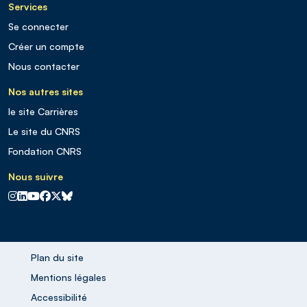
Services
Se connecter
Créer un compte
Nous contacter
Nos autres sites
le site Carrières
Le site du CNRS
Fondation CNRS
Nous suivre
CNRS sur Instagram
CNRS sur Linkedin
CNRS sur Youtube
CNRS sur Facebook
CNRS sur X
CNRS sur Blus sky
Plan du site
Mentions légales
Accessibilité