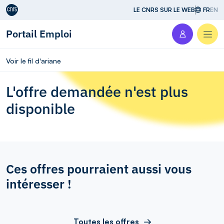
Aller au contenu
LE CNRS SUR LE WEB
FR
EN
Portail Emploi
Men
Voir le fil d'ariane
L'offre demandée n'est plus
disponible
Ces offres pourraient aussi vous
intéresser !
Toutes les offres