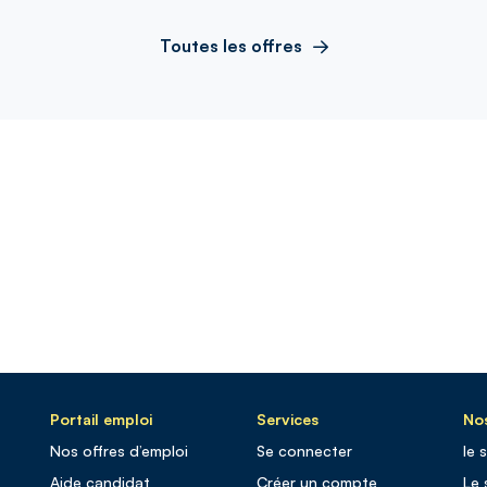
Toutes les offres
Portail emploi
Services
Nos
Nos offres d’emploi
Se connecter
le 
Aide candidat
Créer un compte
Le 