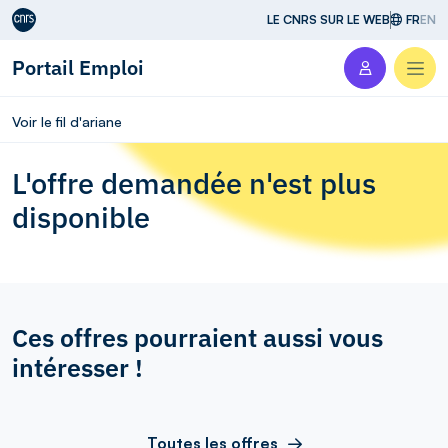
Aller au contenu
LE CNRS SUR LE WEB
FR
EN
Portail Emploi
Men
Voir le fil d'ariane
L'offre demandée n'est plus
disponible
Ces offres pourraient aussi vous
intéresser !
Toutes les offres