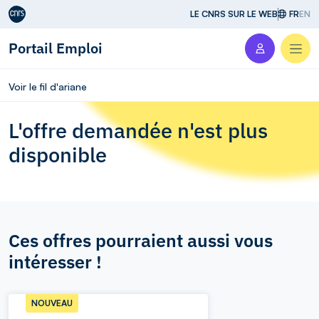
Aller au contenu
LE CNRS SUR LE WEB
FR
EN
Portail Emploi
Men
Voir le fil d'ariane
L'offre demandée n'est plus
disponible
Ces offres pourraient aussi vous
intéresser !
NOUVEAU