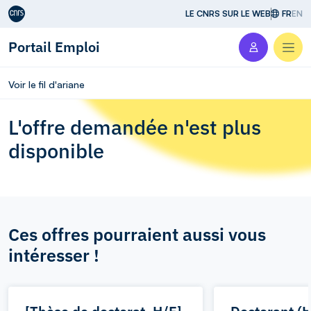
Aller au contenu
LE CNRS SUR LE WEB
FR
EN
Portail Emploi
Men
Voir le fil d'ariane
L'offre demandée n'est plus
disponible
Ces offres pourraient aussi vous
intéresser !