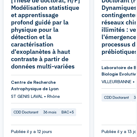
[Thèse de doctorat, H/F]
Doctorant (H
Modélisation statistique
Dynamiques
et apprentissage
contingentes
profond guidé par la
réseaux chi
physique pour la
illimités : ve
détection et la
l'émergence
caractérisation
processus d
d'exoplanètes à haut
prébiotique
contraste à partir de
données multi-variées
Laboratoire de B
Biologie Evolutiv
VILLEURBANNE • 
Centre de Recherche
Astrophysique de Lyon
ST GENIS LAVAL • Rhône
CDD Doctorant
3
CDD Doctorant
36 mois
BAC+5
Publiée il y a 12 jours
Publiée il y a 13 j