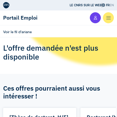
Aller au contenu
LE CNRS SUR LE WEB
FR
EN
Portail Emploi
Men
Voir le fil d'ariane
L'offre demandée n'est plus
disponible
Ces offres pourraient aussi vous
intéresser !