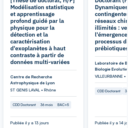
[Thèse de doctorat, H/F]
Doctorant (H
Modélisation statistique
Dynamiques
et apprentissage
contingentes
profond guidé par la
réseaux chi
physique pour la
illimités : ve
détection et la
l'émergence
caractérisation
processus d
d'exoplanètes à haut
prébiotique
contraste à partir de
données multi-variées
Laboratoire de B
Biologie Evolutiv
VILLEURBANNE • 
Centre de Recherche
Astrophysique de Lyon
ST GENIS LAVAL • Rhône
CDD Doctorant
3
CDD Doctorant
36 mois
BAC+5
Publiée il y a 13 jours
Publiée il y a 14 j