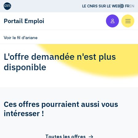
Aller au contenu
LE CNRS SUR LE WEB
FR
EN
Portail Emploi
Men
Voir le fil d'ariane
L'offre demandée n'est plus
disponible
Ces offres pourraient aussi vous
intéresser !
Toutes les offres