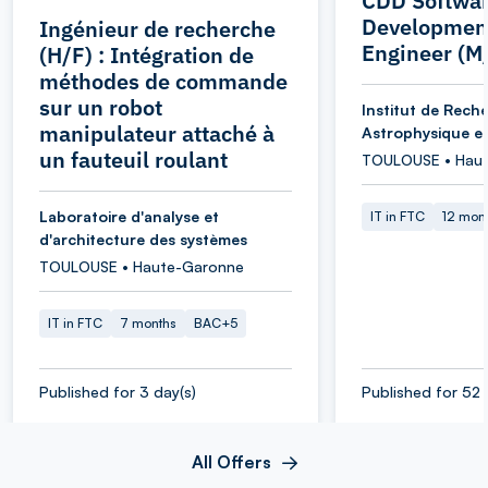
CDD Softwa
Developmen
Ingénieur de recherche
Engineer (M
(H/F) : Intégration de
méthodes de commande
sur un robot
Institut de Rech
manipulateur attaché à
Astrophysique et
un fauteuil roulant
TOULOUSE • Hau
Laboratoire d'analyse et
IT in FTC
12 mon
d'architecture des systèmes
TOULOUSE • Haute-Garonne
IT in FTC
7 months
BAC+5
Published for 3 day(s)
Published for 52 
All Offers