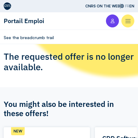
Aller au contenu
CNRS ON THE WEB
FR
EN
Portail Emploi
Men
See the breadcrumb trail
The requested offer is no longer
available.
You might also be interested in
these offers!
NEW