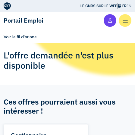
Aller au contenu
LE CNRS SUR LE WEB
FR
EN
Portail Emploi
Men
Voir le fil d'ariane
L'offre demandée n'est plus
disponible
Ces offres pourraient aussi vous
intéresser !