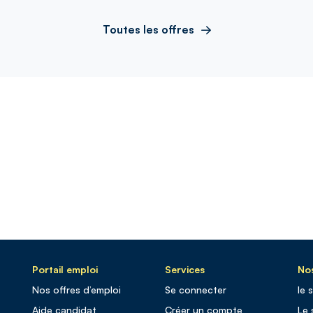
Toutes les offres
Portail emploi
Services
Nos
Nos offres d’emploi
Se connecter
le 
Aide candidat
Créer un compte
Le 