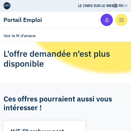
Aller au contenu
LE CNRS SUR LE WEB
FR
EN
Portail Emploi
Men
Voir le fil d'ariane
L'offre demandée n'est plus
disponible
Ces offres pourraient aussi vous
intéresser !