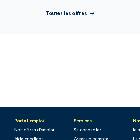
Toutes les offres
Portail emploi
Services
Nos
Nos offres d’emploi
Se connecter
le 
Aide candidat
Créer un compte
Le 