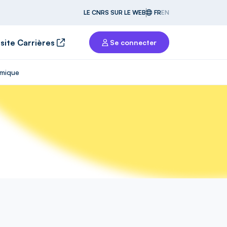
LE CNRS SUR LE WEB
FR
EN
 site Carrières
Se connecter
imique