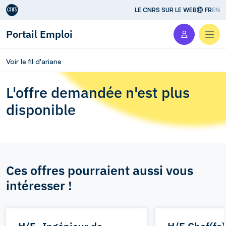
Aller au contenu
LE CNRS SUR LE WEB
FR
EN
Portail Emploi
Men
Voir le fil d'ariane
L'offre demandée n'est plus
disponible
Ces offres pourraient aussi vous
intéresser !