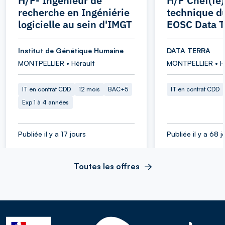
H/F- Ingénieur de
H/F Chef(fe)
recherche en Ingéniérie
technique d
logicielle au sein d'IMGT
EOSC Data T
Institut de Génétique Humaine
DATA TERRA
MONTPELLIER • Hérault
MONTPELLIER • H
IT en contrat CDD
12 mois
BAC+5
IT en contrat CDD
Exp 1 à 4 années
Publiée il y a 17 jours
Publiée il y a 68 j
Toutes les offres