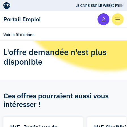
Aller au contenu
LE CNRS SUR LE WEB
FR
EN
Portail Emploi
Men
Voir le fil d'ariane
L'offre demandée n'est plus
disponible
Ces offres pourraient aussi vous
intéresser !