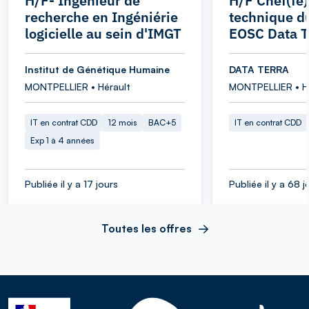
H/F- Ingénieur de
H/F Chef(fe)
recherche en Ingéniérie
technique d
logicielle au sein d'IMGT
EOSC Data T
Institut de Génétique Humaine
DATA TERRA
MONTPELLIER • Hérault
MONTPELLIER • H
IT en contrat CDD
12 mois
BAC+5
IT en contrat CDD
Exp 1 à 4 années
Publiée il y a 17 jours
Publiée il y a 68 j
Toutes les offres