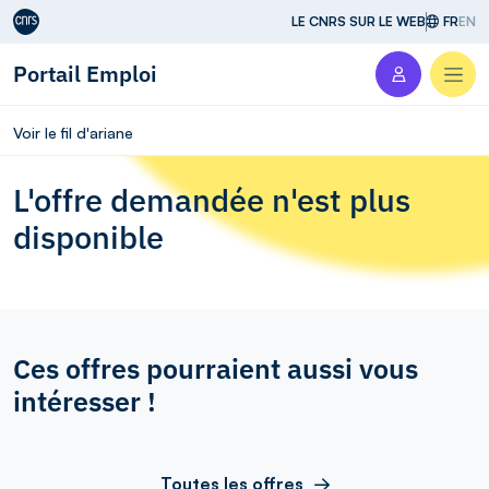
Aller au contenu
LE CNRS SUR LE WEB
FR
EN
Portail Emploi
Men
Voir le fil d'ariane
L'offre demandée n'est plus
disponible
Ces offres pourraient aussi vous
intéresser !
Toutes les offres