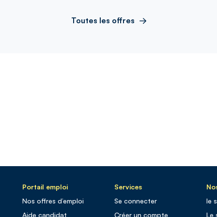
Toutes les offres
Portail emploi
Services
Nos
Nos offres d’emploi
Se connecter
le 
Aide candidat
Créer un compte
Le 