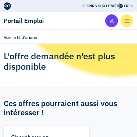
Aller au contenu
LE CNRS SUR LE WEB
FR
EN
Portail Emploi
Men
Voir le fil d'ariane
L'offre demandée n'est plus
disponible
Ces offres pourraient aussi vous
intéresser !