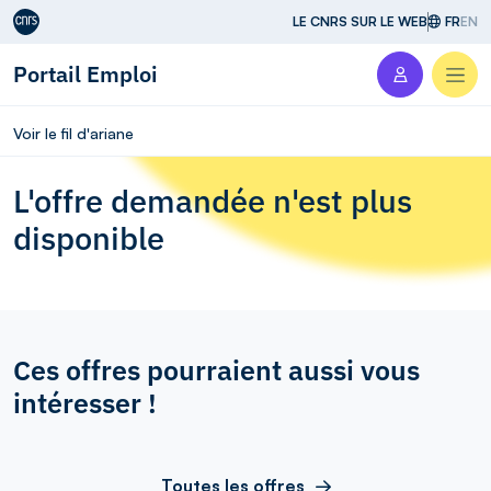
Aller au contenu
LE CNRS SUR LE WEB
FR
EN
Portail Emploi
Men
Voir le fil d'ariane
L'offre demandée n'est plus
disponible
Ces offres pourraient aussi vous
intéresser !
Toutes les offres