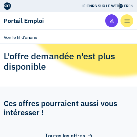
Aller au contenu
LE CNRS SUR LE WEB
FR
EN
Portail Emploi
Men
Voir le fil d'ariane
L'offre demandée n'est plus
disponible
Ces offres pourraient aussi vous
intéresser !
Toutes les offres