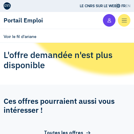
Aller au contenu
LE CNRS SUR LE WEB
FR
EN
Portail Emploi
Men
Voir le fil d'ariane
L'offre demandée n'est plus
disponible
Ces offres pourraient aussi vous
intéresser !
Toutes les offres