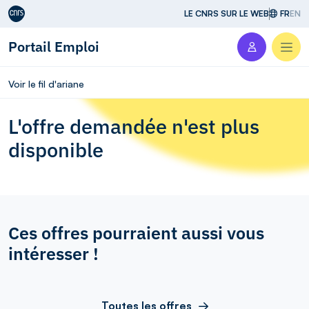
Aller au contenu
LE CNRS SUR LE WEB
FR
EN
Portail Emploi
Men
Voir le fil d'ariane
L'offre demandée n'est plus
disponible
Ces offres pourraient aussi vous
intéresser !
Toutes les offres